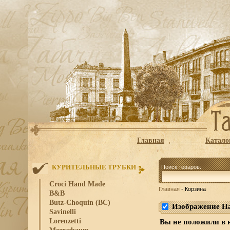
Главная
Катало
КУРИТЕЛЬНЫЕ ТРУБКИ
Поиск товаров:
Croci Hand Made
Главная
- Корзина
B&B
Butz-Choquin (BC)
Изображение
Н
Savinelli
Lorenzetti
Вы не положили в 