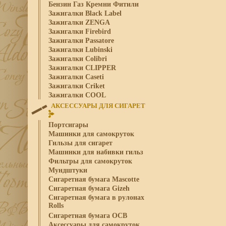
Бензин Газ Кремни Фитили
Зажигалки Black Label
Зажигалки ZENGA
Зажигалки Firebird
Зажигалки Passatore
Зажигалки Lubinski
Зажигалки Colibri
Зажигалки CLIPPER
Зажигалки Caseti
Зажигалки Criket
Зажигалки COOL
АКСЕССУАРЫ ДЛЯ СИГАРЕТ
Портсигары
Машинки для самокруток
Гильзы для сигарет
Машинки для набивки гильз
Фильтры для самокруток
Мундштуки
Сигаретная бумага Mascotte
Сигаретная бумага Gizeh
Сигаретная бумага в рулонах
Rolls
Сигаретная бумага OCB
Аксессуары для самокруток