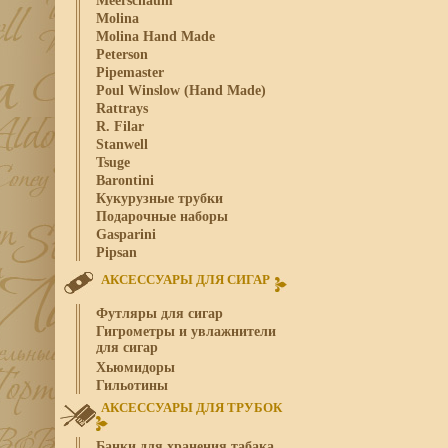
Meerschaum
Molina
Molina Hand Made
Peterson
Pipemaster
Poul Winslow (Hand Made)
Rattrays
R. Filar
Stanwell
Tsuge
Barontini
Кукурузные трубки
Подарочные наборы
Gasparini
Pipsan
АКСЕССУАРЫ ДЛЯ СИГАР
Футляры для сигар
Гигрометры и увлажнители
для сигар
Хьюмидоры
Гильотины
АКСЕССУАРЫ ДЛЯ ТРУБОК
Банки для хранения табака