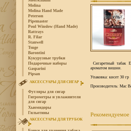
Meerschaum
Molina
Molina Hand Made
Peterson
Pipemaster
Poul Winslow (Hand Made)
Rattrays
R. Filar
Stanwell
Tsuge
Barontini
Кукурузные трубки
Сигаретный табак E
Подарочные наборы
ароматом вишни.
Gasparini
Pipsan
Упаковка: кисет 30 гр
АКСЕССУАРЫ ДЛЯ СИГАР
Производитель: Mac B
Футляры для сигар
Гигрометры и увлажнители
для сигар
Хьюмидоры
Гильотины
Рекомендуемое
АКСЕССУАРЫ ДЛЯ ТРУБОК
Банки для хранения табака