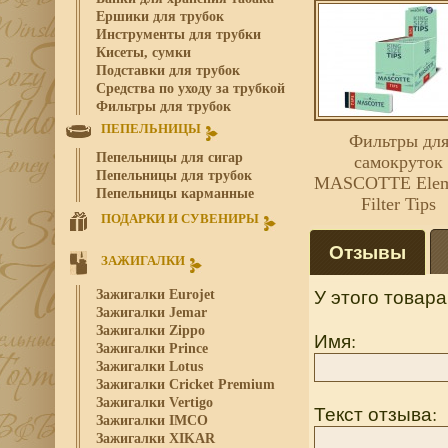
Ершики для трубок
Инструменты для трубки
Кисеты, сумки
Подставки для трубок
Средства по уходу за трубкой
Фильтры для трубок
ПЕПЕЛЬНИЦЫ
Фильтры дл
Пепельницы для сигар
самокруток
Пепельницы для трубок
MASCOTTE Elem
Пепельницы карманные
Filter Tips
ПОДАРКИ И СУВЕНИРЫ
Отзывы
ЗАЖИГАЛКИ
У этого товара
Зажигалки Eurojet
Зажигалки Jemar
Зажигалки Zippo
Имя:
Зажигалки Prince
Зажигалки Lotus
Зажигалки Cricket Premium
Зажигалки Vertigo
Текст отзыва:
Зажигалки IMCO
Зажигалки XIKAR