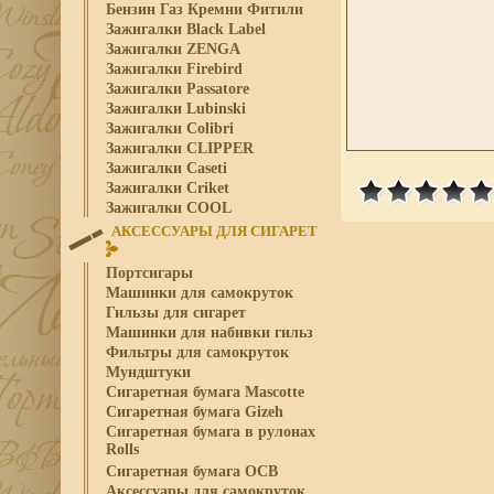
Бензин Газ Кремни Фитили
Зажигалки Black Label
Зажигалки ZENGA
Зажигалки Firebird
Зажигалки Passatore
Зажигалки Lubinski
Зажигалки Colibri
Зажигалки CLIPPER
Зажигалки Caseti
Зажигалки Criket
Зажигалки COOL
АКСЕССУАРЫ ДЛЯ СИГАРЕТ
Портсигары
Машинки для самокруток
Гильзы для сигарет
Машинки для набивки гильз
Фильтры для самокруток
Мундштуки
Сигаретная бумага Mascotte
Сигаретная бумага Gizeh
Сигаретная бумага в рулонах
Rolls
Сигаретная бумага OCB
Аксессуары для самокруток