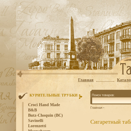
Главная
Катало
КУРИТЕЛЬНЫЕ ТРУБКИ
Поиск товаров:
Croci Hand Made
Главная
-
B&B
Butz-Choquin (BC)
Savinelli
Сигаретный таба
Lorenzetti